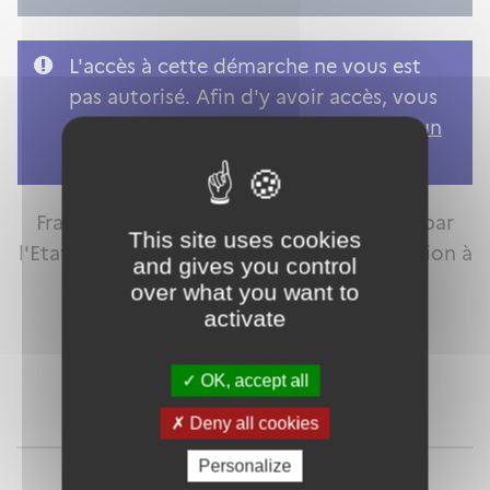
L'accès à cette démarche ne vous est
pas autorisé. Afin d'y avoir accès, vous
devez
vous connecter
ou
vous créer un
compte
FranceConnect est la solution proposée par
This site uses cookies
l'Etat pour sécuriser et simplifier la connexion à
and gives you control
vos services en ligne.
over what you want to
activate
OK, accept all
Qu'est-ce que FranceConnect ?
Deny all cookies
ou
Personalize