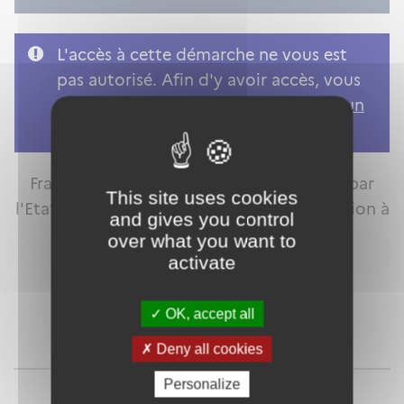
L'accès à cette démarche ne vous est
pas autorisé. Afin d'y avoir accès, vous
devez
vous connecter
ou
vous créer un
compte
FranceConnect est la solution proposée par
This site uses cookies
l'Etat pour sécuriser et simplifier la connexion à
and gives you control
vos services en ligne.
over what you want to
activate
OK, accept all
Qu'est-ce que FranceConnect ?
Deny all cookies
ou
Personalize