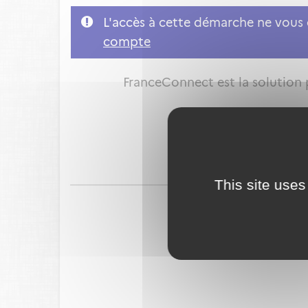
L'accès à cette démarche ne vous e
compte
FranceConnect est la solution p
This site uses