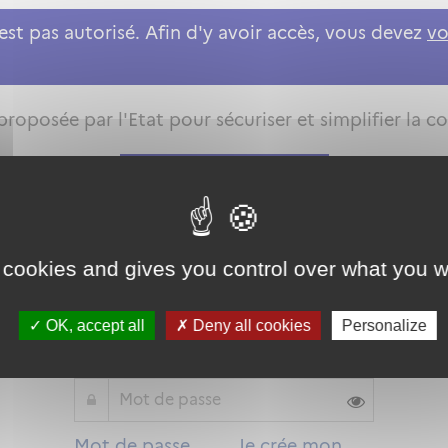
st pas autorisé. Afin d'y avoir accès, vous devez
vo
roposée par l'Etat pour sécuriser et simplifier la co
Qu'est-ce que FranceConnect ?
 cookies and gives you control over what you w
ou
OK, accept all
Deny all cookies
Personalize
Mot de passe
Je crée mon