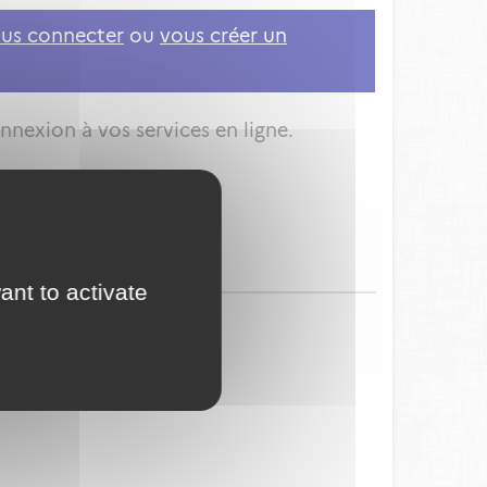
us connecter
ou
vous créer un
nnexion à vos services en ligne.
ant to activate