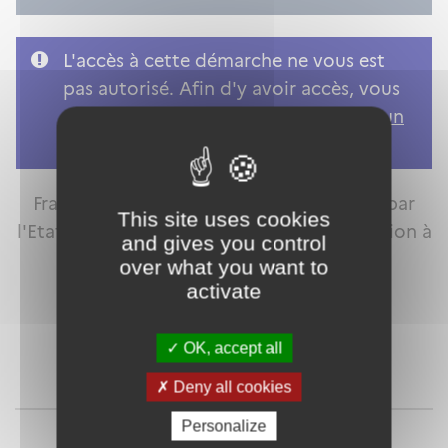
L'accès à cette démarche ne vous est
pas autorisé. Afin d'y avoir accès, vous
devez
vous connecter
ou
vous créer un
compte
FranceConnect est la solution proposée par
This site uses cookies
l'Etat pour sécuriser et simplifier la connexion à
and gives you control
vos services en ligne.
over what you want to
activate
OK, accept all
Qu'est-ce que FranceConnect ?
Deny all cookies
ou
Personalize