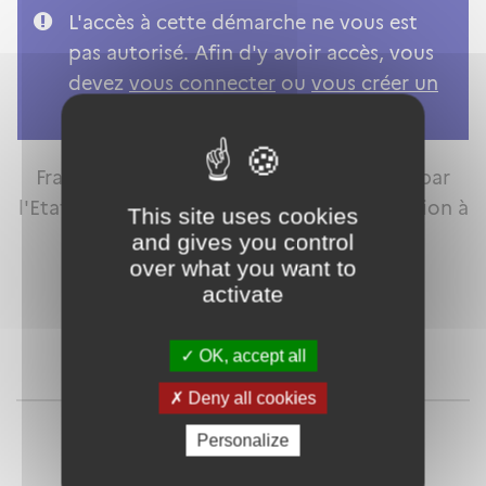
L'accès à cette démarche ne vous est
pas autorisé. Afin d'y avoir accès, vous
devez
vous connecter
ou
vous créer un
compte
FranceConnect est la solution proposée par
l'Etat pour sécuriser et simplifier la connexion à
This site uses cookies
vos services en ligne.
and gives you control
over what you want to
activate
OK, accept all
Qu'est-ce que FranceConnect ?
Deny all cookies
ou
Personalize