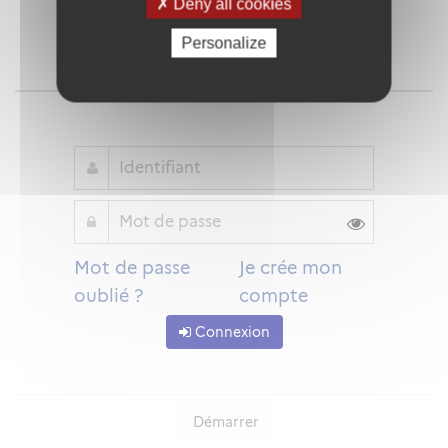
Deny all cookies
Personalize
Qu'est-ce que FranceConnect ?
ou
Mot de passe
Je crée mon
oublié ?
compte
Connexion
Démarrer