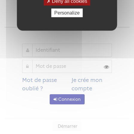
Deny all cookies
Personalize
Qu'est-ce que FranceConnect ?
ou
Mot de passe
Je crée mon
oublié ?
compte
Connexion
Démarrer