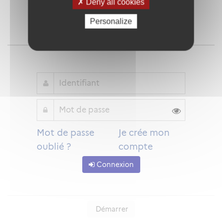
Deny all cookies
Personalize
Qu'est-ce que FranceConnect ?
ou
Mot de passe
Je crée mon
oublié ?
compte
Connexion
Démarrer