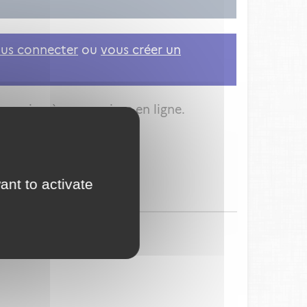
us connecter
ou
vous créer un
nnexion à vos services en ligne.
ant to activate