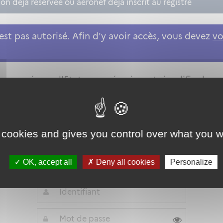
n déjà réservée ou aéronef déjà inscrit au registre
st pas autorisé. Afin d'y avoir accès, vous devez
vo
roposée par l'Etat pour sécuriser et simplifier la co
 cookies and gives you control over what you w
Qu'est-ce que FranceConnect ?
ou
OK, accept all
Deny all cookies
Personalize