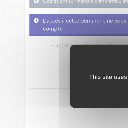
Opérations sur marque d’immatriculatio
L'accès à cette démarche ne vous e
compte
FranceConnect est la solution p
This site uses