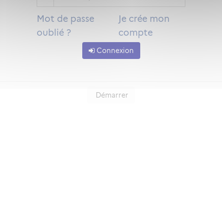
Mot de passe
Je crée mon
oublié ?
compte
Connexion
Démarrer