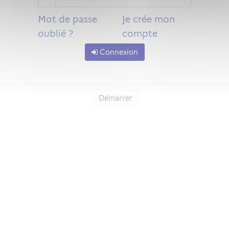
Mot de passe
Je crée mon
oublié ?
compte
Connexion
Démarrer