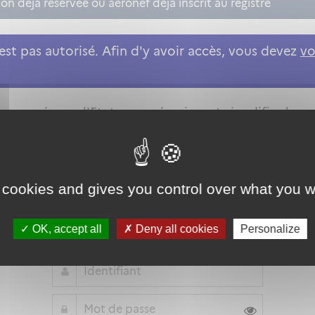
n déjà réservée ou aéronef déjà inscrit au registre
st pas autorisé. Afin d'y avoir accès, vous devez
vo
roposée par l'Etat pour sécuriser et simplifier la co
 cookies and gives you control over what you w
Qu'est-ce que FranceConnect ?
ou
OK, accept all
Deny all cookies
Personalize