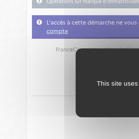
Opérations sur marque d’immatriculatio
L'accès à cette démarche ne vous e
compte
FranceConnect est la solution p
This site uses