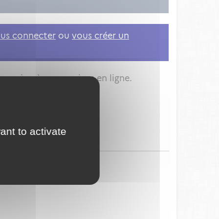
us connecter
ou
vous créer un
nnexion à vos services en ligne.
ant to activate