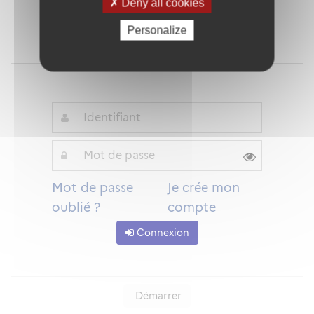
Deny all cookies
Personalize
Qu'est-ce que FranceConnect ?
ou
Mot de passe
Je crée mon
oublié ?
compte
Connexion
Démarrer