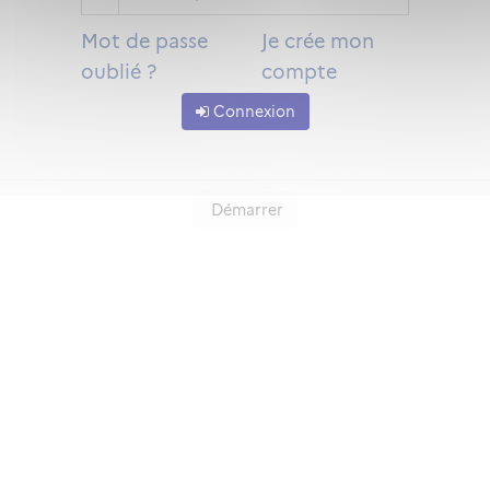
Mot de passe
Je crée mon
oublié ?
compte
Connexion
Démarrer