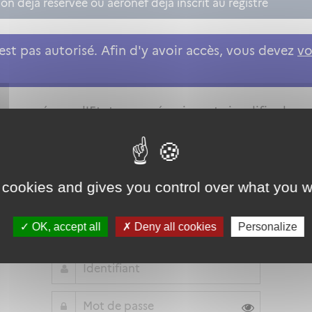
n déjà réservée ou aéronef déjà inscrit au registre
st pas autorisé. Afin d'y avoir accès, vous devez
vo
roposée par l'Etat pour sécuriser et simplifier la co
 cookies and gives you control over what you w
Qu'est-ce que FranceConnect ?
ou
OK, accept all
Deny all cookies
Personalize