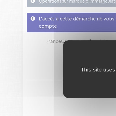
Opérations sur marque d’immatriculatio
L'accès à cette démarche ne vous e
compte
FranceConnect est la solution p
This site uses