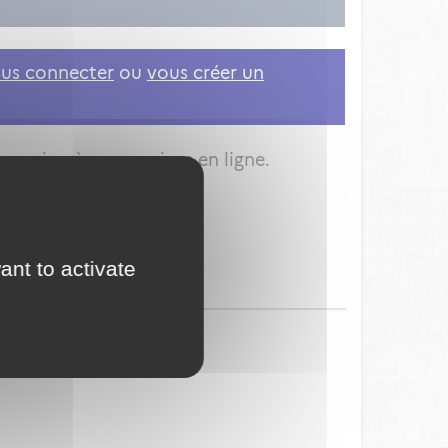
us connecter
ou
vous créer un
nnexion à vos services en ligne.
ant to activate