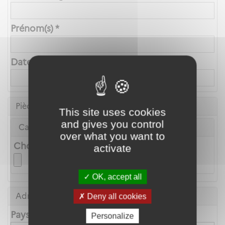
Prénom(s) *
Date de naissance *
Pièce d'identité
This site uses cookies
and gives you control
Carte Nationale d'Identité ou Passeport *
over what you want to
Choix du fichier
activate
OK, accept all
Adresse principale
Deny all cookies
Pays
Personalize