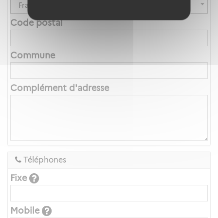
France
Code postal
Commune
Complément d'adresse
Téléphones
Fixe
Mobile