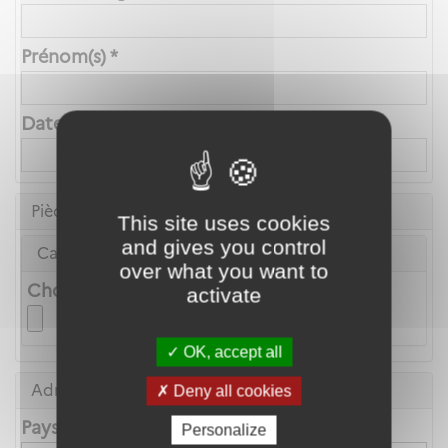
Prénom(s) *
Date de naissance *
Pièce d'identité
This site uses cookies
and gives you control
Carte Nationale d'Identité ou Passeport *
over what you want to
Choix du fichier
activate
OK, accept all
Adresse principale
Deny all cookies
Pays
Personalize