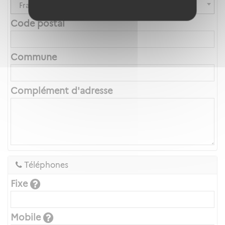
France
Code postal
Commune
Complément d'adresse
Téléphones
Fixe
Mobile