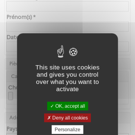
Prénom(s) *
Date de naissance *
Pièce d'identité
This site uses cookies
and gives you control
Carte Nationale d'Identité ou Passeport *
over what you want to
Choix du fichier
activate
OK, accept all
Adresse principale
Deny all cookies
Pays
Personalize