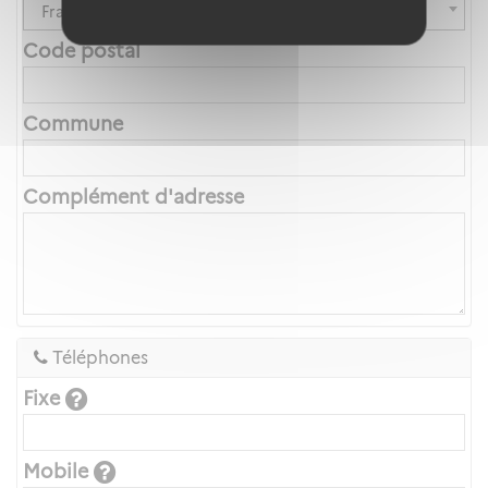
France
Code postal
Commune
Complément d'adresse
Téléphones
Fixe
Mobile