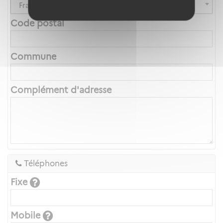
France
Code postal
Commune
Complément d'adresse
Téléphones
Fixe
Mobile