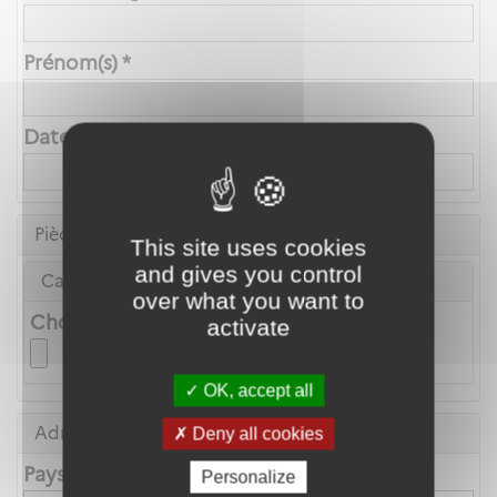
Prénom(s) *
Date de naissance *
Pièce d'identité
This site uses cookies
and gives you control
Carte Nationale d'Identité ou Passeport *
over what you want to
Choix du fichier
activate
OK, accept all
Adresse principale
Deny all cookies
Pays
Personalize