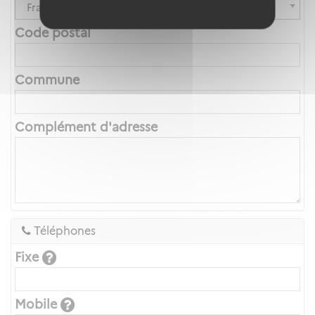
France
Code postal
Commune
Complément d'adresse
Téléphones
Fixe
Mobile