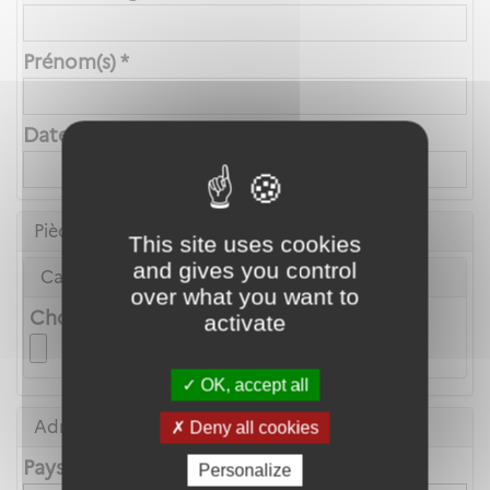
Prénom(s) *
Date de naissance *
Pièce d'identité
This site uses cookies
and gives you control
Carte Nationale d'Identité ou Passeport *
over what you want to
Choix du fichier
activate
OK, accept all
Adresse principale
Deny all cookies
Pays
Personalize