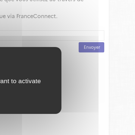
que via FranceConnect.
Envoyer
ant to activate