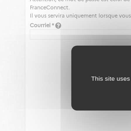
FranceConnect.
Il vous servira uniquement lorsque vou
Courriel *
This site uses