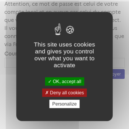
Attention, ce mot de passe est celui de votre
compte local et en aucun cas celui du compte
que vous utilisez au travers de FranceConnect.
Il vous servira uniquement lorsque vous vous
connecterez avec votre adresse mail plutôt que
This site uses cookies
via FranceConnect.
and gives you control
Courriel *
over what you want to
activate
Envoyer
OK, accept all
Deny all cookies
Personalize