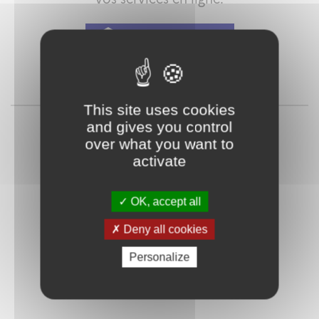
Qu'est-ce que FranceConnect ?
ou
This site uses cookies
and gives you control
over what you want to
activate
OK, accept all
Deny all cookies
Mot de passe
Je crée mon
oublié ?
compte
Personalize
Connexion