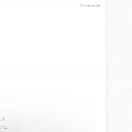
Se connecter
ur
gne.