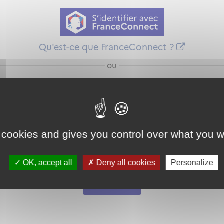
Qu'est-ce que FranceConnect ?
ou
 cookies and gives you control over what you w
Mot de passe
Je crée mon
OK, accept all
Deny all cookies
Personalize
oublié ?
compte
Connexion