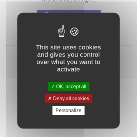
Qu'est-ce que FranceConnect ?
ou
This site uses cookies
and gives you control
over what you want to
activate
OK, accept all
Deny all cookies
Mot de passe
Je crée mon
oublié ?
compte
Personalize
Connexion