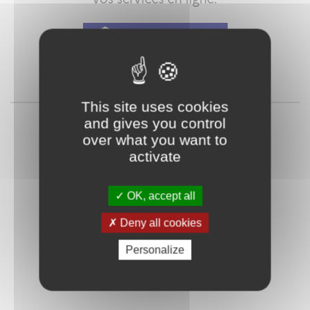
Qu'est-ce que FranceConnect ?
ou
This site uses cookies
and gives you control
over what you want to
activate
OK, accept all
Deny all cookies
Mot de passe
Je crée mon
oublié ?
compte
Personalize
Connexion