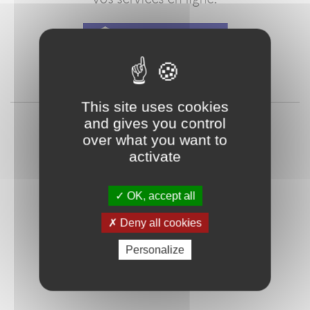
Qu'est-ce que FranceConnect ?
ou
This site uses cookies
and gives you control
over what you want to
activate
OK, accept all
Deny all cookies
Mot de passe
Je crée mon
oublié ?
compte
Personalize
Connexion