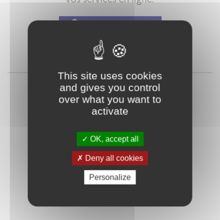
Qu'est-ce que FranceConnect ?
ou
This site uses cookies
and gives you control
over what you want to
activate
OK, accept all
Deny all cookies
Mot de passe
Je crée mon
oublié ?
compte
Personalize
Connexion