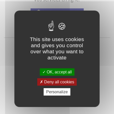
Qu'est-ce que FranceConnect ?
ou
This site uses cookies
and gives you control
over what you want to
activate
OK, accept all
Deny all cookies
Mot de passe
Je crée mon
oublié ?
compte
Personalize
Connexion