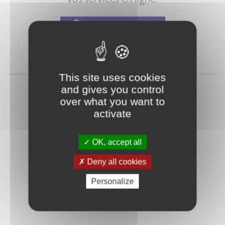
Qu'est-ce que FranceConnect ?
ou
This site uses cookies
and gives you control
over what you want to
activate
OK, accept all
Deny all cookies
Mot de passe
Je crée mon
oublié ?
compte
Personalize
Connexion