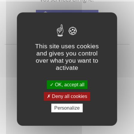
Qu'est-ce que FranceConnect ?
ou
This site uses cookies
and gives you control
over what you want to
activate
OK, accept all
Deny all cookies
Mot de passe
Je crée mon
oublié ?
compte
Personalize
Connexion