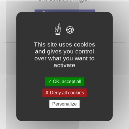
Qu'est-ce que FranceConnect ?
ou
This site uses cookies
and gives you control
over what you want to
activate
OK, accept all
Deny all cookies
Mot de passe
Je crée mon
oublié ?
compte
Personalize
Connexion