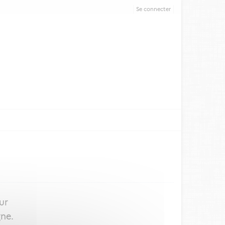
Se connecter
ur
gne.