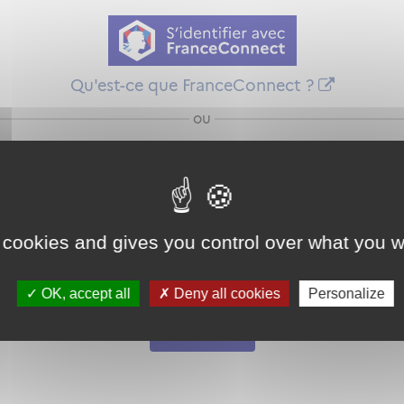
Qu'est-ce que FranceConnect ?
ou
 cookies and gives you control over what you w
Mot de passe
Je crée mon
OK, accept all
Deny all cookies
Personalize
oublié ?
compte
Connexion