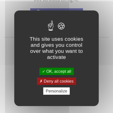
Qu'est-ce que FranceConnect ?
ou
This site uses cookies
and gives you control
over what you want to
activate
OK, accept all
Deny all cookies
Mot de passe
Je crée mon
oublié ?
compte
Personalize
Connexion