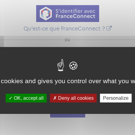
Qu'est-ce que FranceConnect ?
ou
 cookies and gives you control over what you w
Mot de passe
Je crée mon
OK, accept all
Deny all cookies
Personalize
oublié ?
compte
Connexion