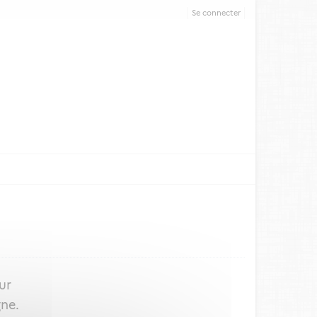
Se connecter
ur
gne.