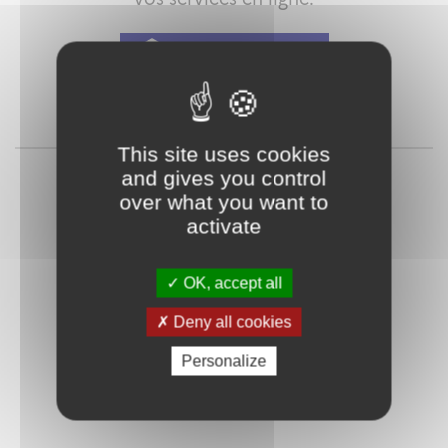
Qu'est-ce que FranceConnect ?
ou
This site uses cookies
and gives you control
over what you want to
activate
OK, accept all
Deny all cookies
Mot de passe
Je crée mon
oublié ?
compte
Personalize
Connexion