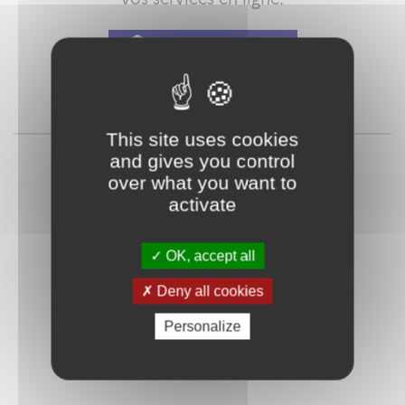
Qu'est-ce que FranceConnect ?
ou
This site uses cookies
and gives you control
over what you want to
activate
OK, accept all
Deny all cookies
Mot de passe
Je crée mon
oublié ?
compte
Personalize
Connexion