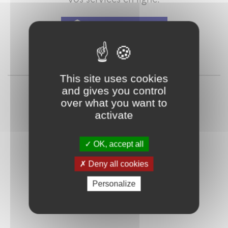
Qu'est-ce que FranceConnect ?
ou
This site uses cookies
and gives you control
over what you want to
activate
OK, accept all
Deny all cookies
Mot de passe
Je crée mon
oublié ?
compte
Personalize
Connexion