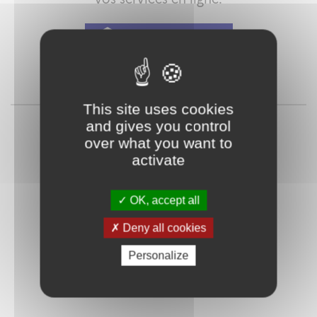
Qu'est-ce que FranceConnect ?
ou
This site uses cookies
and gives you control
over what you want to
activate
OK, accept all
Deny all cookies
Mot de passe
Je crée mon
oublié ?
compte
Personalize
Connexion