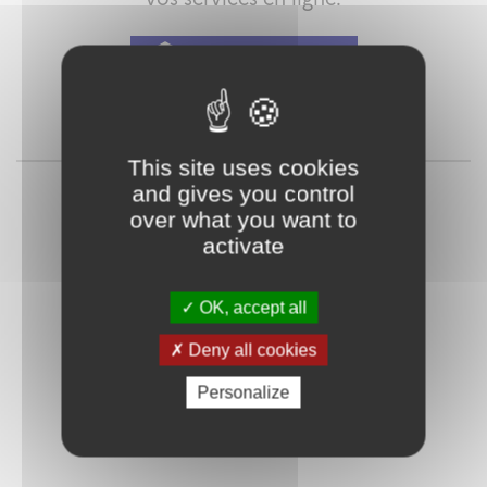
Qu'est-ce que FranceConnect ?
ou
This site uses cookies
and gives you control
over what you want to
activate
OK, accept all
Deny all cookies
Mot de passe
Je crée mon
oublié ?
compte
Personalize
Connexion