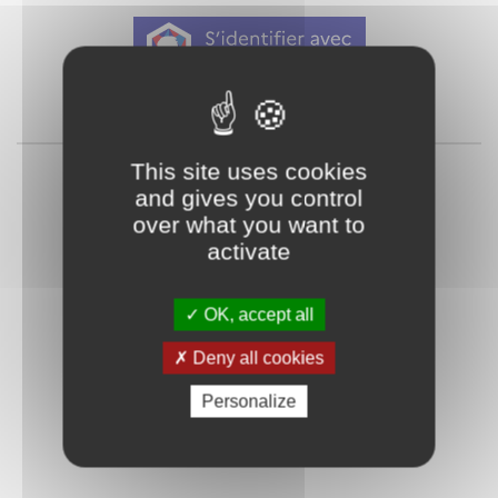
Qu'est-ce que FranceConnect ?
ou
This site uses cookies
and gives you control
over what you want to
activate
OK, accept all
Mot de passe
Je crée mon
Deny all cookies
oublié ?
compte
Personalize
Connexion