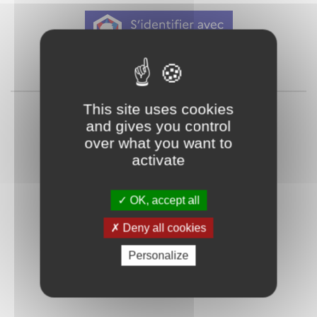
Qu'est-ce que FranceConnect ?
ou
This site uses cookies
and gives you control
over what you want to
activate
OK, accept all
Mot de passe
Je crée mon
Deny all cookies
oublié ?
compte
Personalize
Connexion