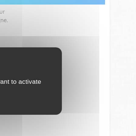
ur
gne.
ant to activate