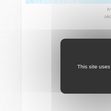
F
séc
This site uses