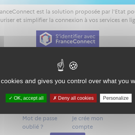
ranceConnect est la solution proposée par l'Etat po
uriser et simplifier la connexion à vos services en li
Qu'est-ce que FranceConnect ?
ou
 cookies and gives you control over what you w
OK, accept all
Deny all cookies
Personalize
Mot de passe
Je crée mon
oublié ?
compte