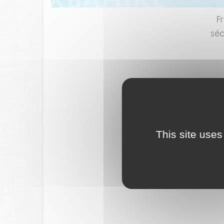
F
séc
This site uses