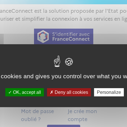
ranceConnect est la solution proposée par l'Etat po
uriser et simplifier la connexion à vos services en li
Qu'est-ce que FranceConnect ?
ou
 cookies and gives you control over what you w
OK, accept all
Deny all cookies
Personalize
Mot de passe
Je crée mon
oublié ?
compte