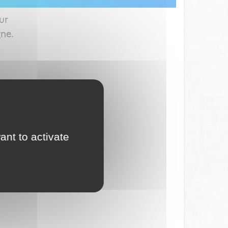
ur
gne.
ant to activate