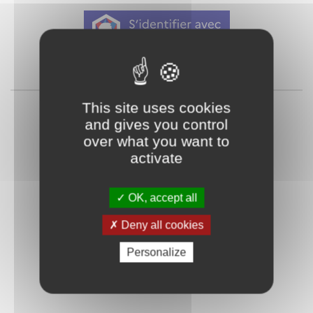
Qu'est-ce que FranceConnect ?
ou
This site uses cookies
and gives you control
over what you want to
activate
OK, accept all
Mot de passe
Je crée mon
Deny all cookies
oublié ?
compte
Personalize
Connexion