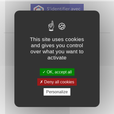
Qu'est-ce que FranceConnect ?
ou
This site uses cookies
and gives you control
over what you want to
activate
OK, accept all
Mot de passe
Je crée mon
Deny all cookies
oublié ?
compte
Personalize
Connexion