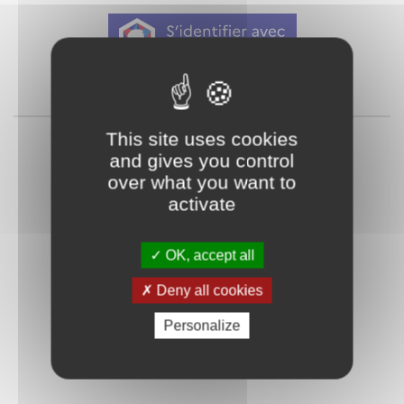
Qu'est-ce que FranceConnect ?
ou
This site uses cookies
and gives you control
over what you want to
activate
OK, accept all
Mot de passe
Je crée mon
Deny all cookies
oublié ?
compte
Personalize
Connexion