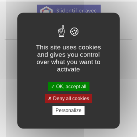
Qu'est-ce que FranceConnect ?
ou
This site uses cookies
and gives you control
over what you want to
activate
OK, accept all
Mot de passe
Je crée mon
Deny all cookies
oublié ?
compte
Personalize
Connexion