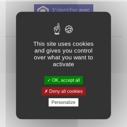
Qu'est-ce que FranceConnect ?
ou
This site uses cookies
and gives you control
over what you want to
activate
OK, accept all
Mot de passe
Je crée mon
Deny all cookies
oublié ?
compte
Personalize
Connexion