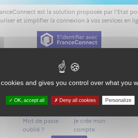
ranceConnect est la solution proposée par l'Etat po
uriser et simplifier la connexion à vos services en li
Qu'est-ce que FranceConnect ?
ou
 cookies and gives you control over what you w
OK, accept all
Deny all cookies
Personalize
Mot de passe
Je crée mon
oublié ?
compte