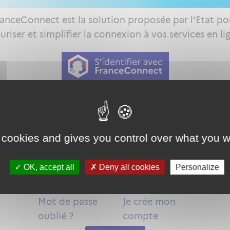
ranceConnect est la solution proposée par l'Etat po
uriser et simplifier la connexion à vos services en li
Qu'est-ce que FranceConnect ?
ou
 cookies and gives you control over what you w
OK, accept all
Deny all cookies
Personalize
Mot de passe
Je crée mon
oublié ?
compte