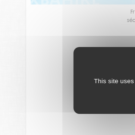
F
séc
This site uses