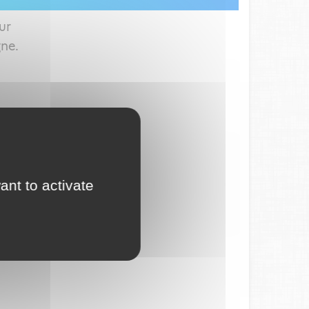
ur
gne.
ant to activate