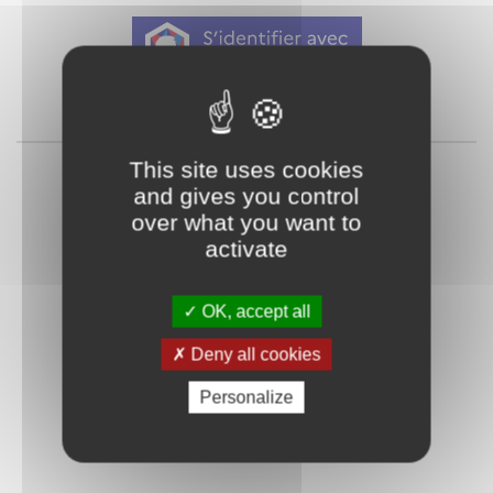
Qu'est-ce que FranceConnect ?
ou
This site uses cookies
and gives you control
over what you want to
activate
OK, accept all
Mot de passe
Je crée mon
Deny all cookies
oublié ?
compte
Personalize
Connexion