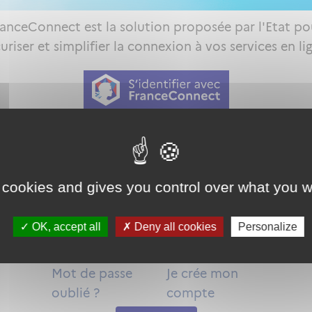
ranceConnect est la solution proposée par l'Etat po
uriser et simplifier la connexion à vos services en li
Qu'est-ce que FranceConnect ?
ou
 cookies and gives you control over what you w
OK, accept all
Deny all cookies
Personalize
Mot de passe
Je crée mon
oublié ?
compte