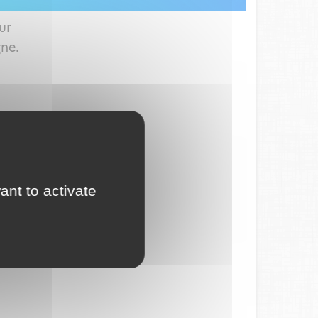
ur
gne.
ant to activate