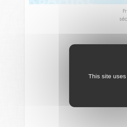
F
séc
This site uses